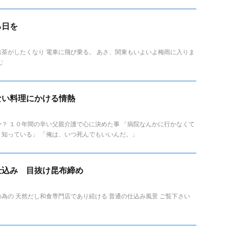
る日を
茶がしたくなり 電車に飛び乗る。 あさ、関東もいよいよ梅雨に入りま
おさむ
ない料理にかける情熱
？ １０年間の辛い父親介護で心に決めた事 「病院なんかに行かなくて
知っている」 「俺は、いつ死んでもいいんだ。」
仕込み 目抜け昆布締め
為の 天然だし和食専門店であり続ける 普通の仕込み風景 ご覧下さい