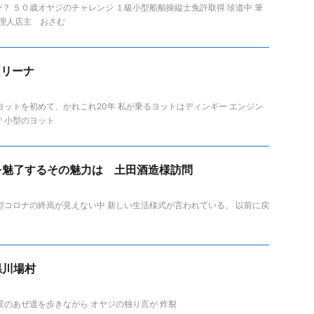
？ ５０歳オヤジのチャレンジ １級小型船舶操縦士免許取得 珍道中 筆
料理人店主 おさむ
マリーナ
ヨットを初めて、かれこれ20年 私が乗るヨットはディンギー エンジン
 小型のヨット
を魅了するその魅力は 土田酒造様訪問
型コロナの終焉が見えない中 新しい生活様式が言われている。 以前に戻
県川場村
景のあぜ道を歩きながら オヤジの独り言が 炸裂