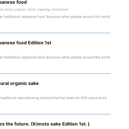
apanese food
se-food
,
organic-food
,
roppong-restaurant
der traditional Japanese food. Because when people around the world
panese food Edition 1st
der traditional Japanese food. Because when people around the world
urai organic sake
traditional sake brewing method that has been for 400 years since
s the future. (Kimoto sake Edition 1st. )