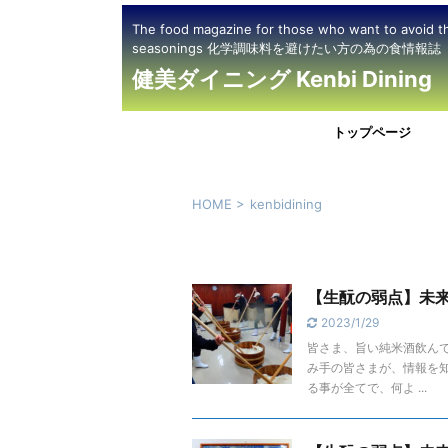
The food magazine for those who want to avoid t
seasonings 化学調味料を避けたい方の為の食情報誌
健美ダイニング Kenbi Dining
トップページ
HOME
>
kenbidining
【生酛の弱点】未来
2023/1/29
皆さま、旨い純米酒飲んで
み手の皆さまが、情報を知
る事が全てで、何よ ...