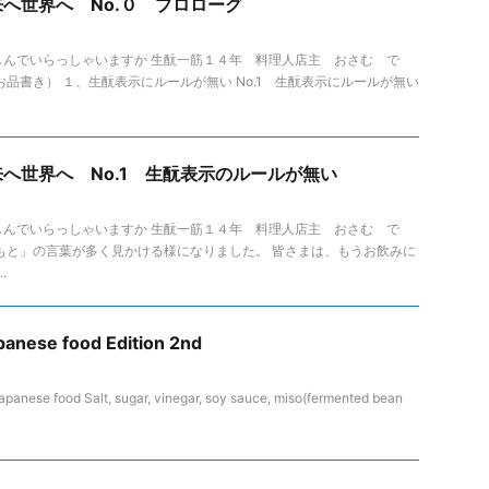
へ世界へ No.０ プロローグ
しんでいらっしゃいますか 生酛一筋１４年 料理人店主 おさむ で
お品書き） １、生酛表示にルールが無い No.1 生酛表示にルールが無い
へ世界へ No.1 生酛表示のルールが無い
しんでいらっしゃいますか 生酛一筋１４年 料理人店主 おさむ で
もと」の言葉が多く見かける様になりました。 皆さまは、もうお飲みに
.
apanese food Edition 2nd
apanese food Salt, sugar, vinegar, soy sauce, miso(fermented bean