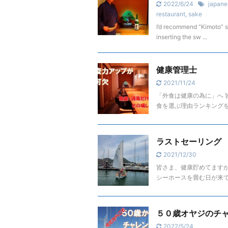
2022/6/24
japane
restaurant
,
sake
I’d recommend “Kimoto” s
inserting the sw ...
健康管理士
2021/11/24
「外食は健康の為に」へ 
食を選ぶ理由ランキング
ラストセーリング
2021/12/30
皆さま、健康貯めてますか
シーホースを畳む日が来
５０歳オヤジのチ
2022/5/24