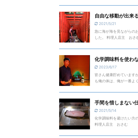
自由な移動が出来
2021/5/21
急に海が海を見ながらのお
した。 料理人店主 
化学調味料を使わ
2023/6/17
皆さん健康貯めていますか
も俺の体は、俺が一番よく
手間を惜しまない
2021/5/14
化学調味料を避けたい方の
料理人店主 おさむ