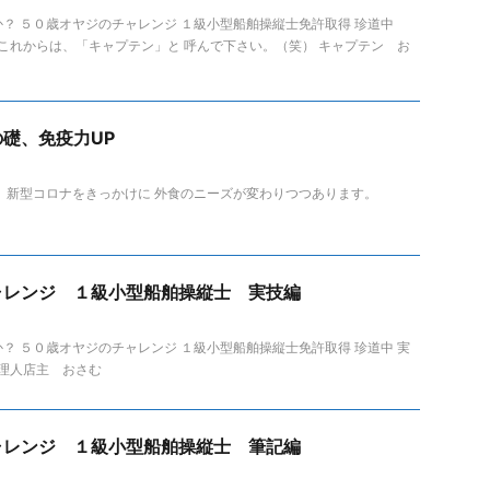
？ ５０歳オヤジのチャレンジ １級小型船舶操縦士免許取得 珍道中
 これからは、「キャプテン」と 呼んで下さい。（笑） キャプテン お
の礎、免疫力UP
 新型コロナをきっかけに 外食のニーズが変わりつつあります。
ャレンジ １級小型船舶操縦士 実技編
？ ５０歳オヤジのチャレンジ １級小型船舶操縦士免許取得 珍道中 実
料理人店主 おさむ
ャレンジ １級小型船舶操縦士 筆記編