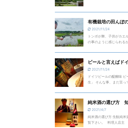
有機栽培の田んぼ
2021/11/24
トンボが舞、子供がカエル
の事のように感じられる
ビールと言えばド
2021/11/24
ドイツビールの醍醐味 ビ
生」 そんな事、まだ言っ
純米酒の選び方 
2021/4/7
純米酒の選び方 生酛純米
覧下さい。 料理人店主