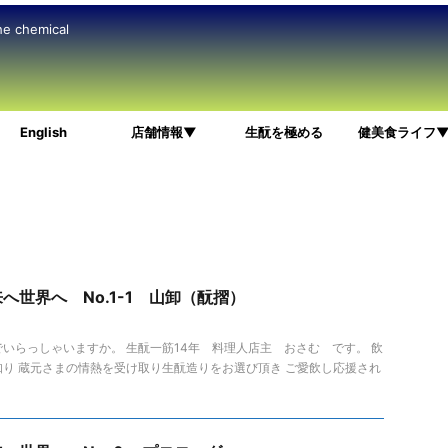
he chemical
English
店舗情報▼
生酛を極める
健美食ライフ
へ世界へ No.1-1 山卸（酛摺）
いらっしゃいますか。 生酛一筋14年 料理人店主 おさむ です。 飲
り 蔵元さまの情熱を受け取り生酛造りをお選び頂き ご愛飲し応援され