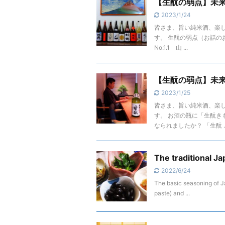
【生酛の弱点】未来
2023/1/24
皆さま、旨い純米酒、楽
す。 生酛の弱点（お話の
No.1.1 山 ...
【生酛の弱点】未来
2023/1/25
皆さま、旨い純米酒、楽
す。 お酒の瓶に「生酛き
なられましたか？ 「生酛 ..
The traditional J
2022/6/24
The basic seasoning of J
paste) and ...