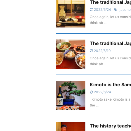
The traditional J
2022/6/24
japane
Once again, let us consi
think ab ...
The traditional Ja
2022/6/19
Once again, let us consi
think ab ...
Kimoto is the Sam
2022/6/24
Kimoto sake Kimoto is a 
the ...
The history teache