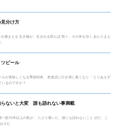
の見分け方
を捕まえる 生き物が、生きれる田んぼ 我々、その米を頂く あたりまえ
が。
イツビール
ールが美味しくなる季節到来。 飲食店に行き席に着くなり 「とりあえず
ているのですか？
知らないと大変 誰も語れない事満載
酒一筋10年以上の私が、 たどり着いた、誰にも語れないこと ぜひ、ご
 おさむ