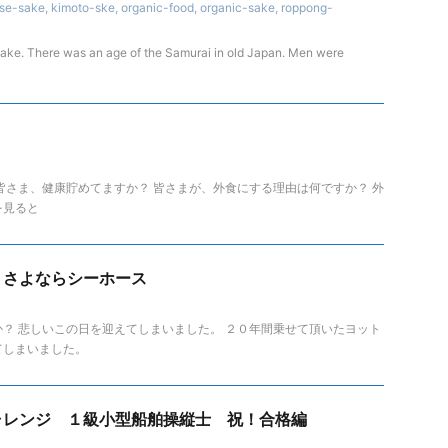
se-sake
,
kimoto-ske
,
organic-food
,
organic-sake
,
roppong-
ake. There was an age of the Samurai in old Japan. Men were
皆さま、健康貯めてますか？ 皆さまが、外食にする理由は何ですか？ 外
を見ると
 さよならシーホース
？ 悲しいこの日を迎えてしまいました。 ２０年間乗せて頂いたヨット
てしまいました。
ャレンジ １級小型船舶操縦士 祝！合格編