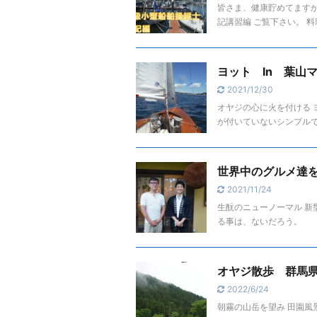
皆さま、健康貯めてますか
記講習編 ご覧下さい。 
ヨット In 葉山
2021/12/30
オヤジの心に火を付ける 
が付いていないシンプルで
世界中のグルメ達
2021/11/24
生酛のニューノーマル 新
る事は、ないだろう。
オヤジ散歩 群馬
2022/6/24
朝霧の山岳を望み 田園風